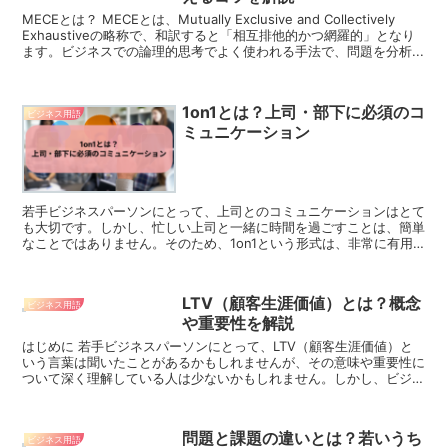
MECEとは？ MECEとは、Mutually Exclusive and Collectively
Exhaustiveの略称で、和訳すると「相互排他的かつ網羅的」となり
ます。ビジネスでの論理的思考でよく使われる手法で、問題を分析...
1on1とは？上司・部下に必須のコ
ビジネス用語
ミュニケーション
若手ビジネスパーソンにとって、上司とのコミュニケーションはとて
も大切です。しかし、忙しい上司と一緒に時間を過ごすことは、簡単
なことではありません。そのため、1on1という形式は、非常に有用
です。この記事では、1on1の基本的な考え方から、...
LTV（顧客生涯価値）とは？概念
ビジネス用語
や重要性を解説
はじめに 若手ビジネスパーソンにとって、LTV（顧客生涯価値）と
いう言葉は聞いたことがあるかもしれませんが、その意味や重要性に
ついて深く理解している人は少ないかもしれません。しかし、ビジネ
スにおいてLTVは非常に重要な概念であり、そ...
問題と課題の違いとは？若いうち
ビジネス用語