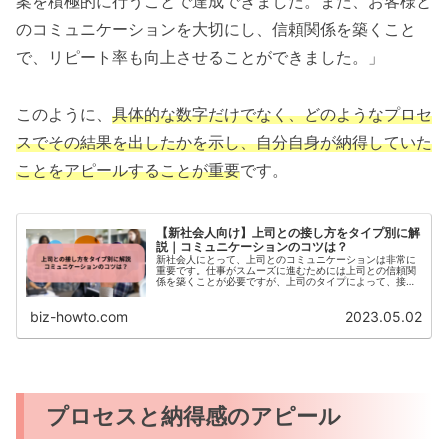
案を積極的に行うことで達成できました。また、お客様と
のコミュニケーションを大切にし、信頼関係を築くこと
で、リピート率も向上させることができました。」
このように、
具体的な数字だけでなく、どのようなプロセ
スでその結果を出したかを示し、自分自身が納得していた
ことをアピールすることが重要
です。
【新社会人向け】上司との接し方をタイプ別に解
説｜コミュニケーションのコツは？
新社会人にとって、上司とのコミュニケーションは非常に
重要です。仕事がスムーズに進むためには上司との信頼関
係を築くことが必要ですが、上司のタイプによって、接し
方が異なってくることもあります。ここでは、上司のタイ
プ別に、効果的なコミュニケーシ...
biz-howto.com
2023.05.02
プロセスと納得感のアピール