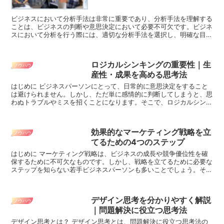
ビジネスにおいて分析手法は非常に重要であり、分析手法を理解する
ことは、ビジネスの判断や意思決定において必要不可欠です。ビジネ
スにおいて分析を行う際には、適切な分析手法を選択し、明確な目的
と仮説を設定することが重要です。本記事では、ビジネス...
ロジカルシンキングの重要性｜生
ノウハウ
産性・成果を高める思考法
はじめに ビジネスパーソンにとって、日常的に意思決定をすること
は避けられません。しかし、ただ単に感情的に判断してしまうと、思
わぬトラブルやミスを招くことになります。そこで、ロジカルシンキ
ングが必要とされます。本記事では、ロジカルシン...
効果的なマーケティング戦略を立
ノウハウ
てるための4つのステップ
はじめに マーケティング戦略は、ビジネスの成長や競争優位性を確
保するために不可欠なものです。しかし、戦略を立てるために必要な
ステップを知らない若手ビジネスパーソンも多いことでしょう。そこ
で、ここでは効果的なマーケティング戦略を立てる...
デザイン思考を分かりやすく解説
ノウハウ
｜問題解決に役立つ思考法
デザイン思考とは？ デザイン思考とは、問題解決に役立つ思考法の