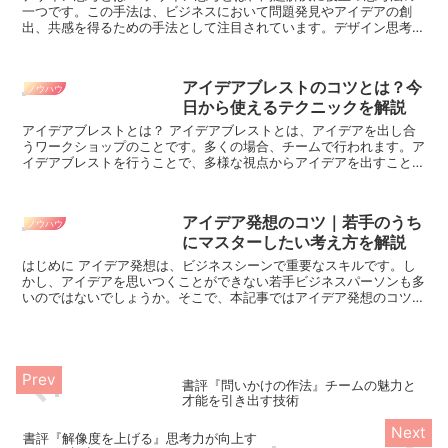
一つです。この手法は、ビジネスにおいて問題発見やアイデアの創
出、共感を得るための手法として注目されています。デザイン思考は
デザイン業界だけでなく、ビジネスや教育、医療、行...
アイデアブレストのコツとは？今
ノウハウ
日から使えるテクニックを解説
アイデアブレストとは？ アイデアブレストとは、アイデアを出し合
うワークショップのことです。多くの場合、チームで行われます。ア
イデアブレストを行うことで、多様な視点からアイデアを出すことが
でき、問題解決や新しいビジネスアイデアの創出に...
アイデア発想のコツ｜若手のうち
ノウハウ
にマスターしたい考え方を解説
はじめに アイデア発想は、ビジネスシーンで重要なスキルです。し
かし、アイデアを思いつくことができない若手ビジネスパーソンも多
いのではないでしょうか。そこで、本記事ではアイデア発想のコツを
解説します。若手のうちにマスターしておくことで...
書評『問いかけの作法』チームの魅力と
才能を引き出す技術
書評『解像度を上げる』思考力が向上す