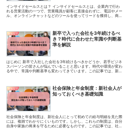
インサイドセールスとは？ インサイドセールスとは、企業内で行わ
れる営業活動の一つで、営業職員が顧客に直接会わずに、電話やメー
ル、オンラインチャットなどのツールを使ってリードを獲得し、商品
やサービスを提案することを指します。営業活動全...
新卒で入った会社を3年続けるべ
キャリア
き？時代に合わせた常識や判断基
準を解説
はじめに 新卒で入社した会社を3年続けるべきかどうか、若手ビジネ
スパーソンの皆さんが悩んでいることと思います。時代や環境が変わ
る中で、常識や判断基準も変わってきています。この記事では、新卒
で入社した会社を3年続けるべきかどうかについ...
社会保険と年金制度：新社会人が
キャリア
知っておくべき基礎知識
社会保険と年金制度は、新社会人にとって初めての給与明細を見た際
には、複雑でわかりにくいものです。しかし、これらの制度は、自分
自身や家族の将来を守るために必要なものです。この記事では、社会