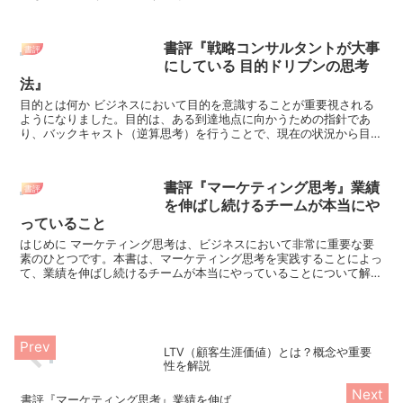
会社BCGが出版した「BCGの特訓 成長し続ける人材を...
書評『戦略コンサルタントが大事
書評
にしている 目的ドリブンの思考
法』
目的とは何か ビジネスにおいて目的を意識することが重要視される
ようになりました。目的は、ある到達地点に向かうための指針であ
り、バックキャスト（逆算思考）を行うことで、現在の状況から目的
を達成するために必要な行動を考えることができます...
書評『マーケティング思考』業績
書評
を伸ばし続けるチームが本当にや
っていること
はじめに マーケティング思考は、ビジネスにおいて非常に重要な要
素のひとつです。本書は、マーケティング思考を実践することによっ
て、業績を伸ばし続けるチームが本当にやっていることについて解説
し、実践するためのヒントを提供しています。マー...
LTV（顧客生涯価値）とは？概念や重要
性を解説
書評『マーケティング思考』業績を伸ば