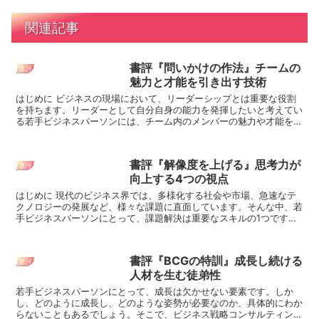
関連記事
書評『問いかけの作法』チームの
書評
魅力と才能を引き出す技術
はじめに ビジネスの現場において、リーダーシップとは重要な役割
を持ちます。リーダーとして自分自身の能力を発揮したいと考えてい
る若手ビジネスパーソンには、チーム内のメンバーの魅力や才能を引
き出すための技術を身につけることが必要です。そ...
書評『解像度を上げる』思考力が
書評
向上する4つの視点
はじめに 現代のビジネス界では、多様化する社会や市場、急速なテ
クノロジーの発展など、様々な課題に直面しています。そんな中、若
手ビジネスパーソンにとって、課題解決は重要なスキルの1つです。
しかし、その課題解決には、深さや広さ、構造、時...
書評『BCGの特訓』成長し続ける
書評
人材を生む徒弟性
若手ビジネスパーソンにとって、成長は欠かせない要素です。しか
し、どのように成長し、どのような姿勢が必要なのか、具体的にわか
らないこともあるでしょう。そこで、ビジネス戦略コンサルティング