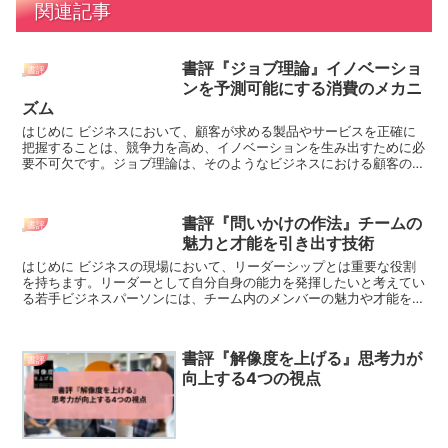
関連記事
書評『ジョブ理論』イノベーショ
書評
ンを予測可能にする消費のメカニ
ズム
はじめに ビジネスにおいて、顧客が求める製品やサービスを正確に
把握することは、競争力を高め、イノベーションを生み出すために必
要不可欠です。ジョブ理論は、そのようなビジネスにおける顧客の欲
求を明らかにし、イノベーションを生み出すための...
書評『問いかけの作法』チームの
書評
魅力と才能を引き出す技術
はじめに ビジネスの現場において、リーダーシップとは重要な役割
を持ちます。リーダーとして自分自身の能力を発揮したいと考えてい
る若手ビジネスパーソンには、チーム内のメンバーの魅力や才能を引
き出すための技術を身につけることが必要です。そ...
書評『解像度を上げる』思考力が
書評
向上する4つの視点