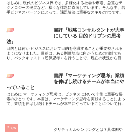
はじめに 現代のビジネス界では、多様化する社会や市場、急速なテ
クノロジーの発展など、様々な課題に直面しています。そんな中、若
手ビジネスパーソンにとって、課題解決は重要なスキルの1つです。
しかし、その課題解決には、深さや広さ、構造、時...
書評『戦略コンサルタントが大事
書評
にしている 目的ドリブンの思考
法』
目的とは何か ビジネスにおいて目的を意識することが重要視される
ようになりました。目的は、ある到達地点に向かうための指針であ
り、バックキャスト（逆算思考）を行うことで、現在の状況から目的
を達成するために必要な行動を考えることができます...
書評『マーケティング思考』業績
書評
を伸ばし続けるチームが本当にや
っていること
はじめに マーケティング思考は、ビジネスにおいて非常に重要な要
素のひとつです。本書は、マーケティング思考を実践することによっ
て、業績を伸ばし続けるチームが本当にやっていることについて解説
し、実践するためのヒントを提供しています。マー...
クリティカルシンキングとは？具体例や