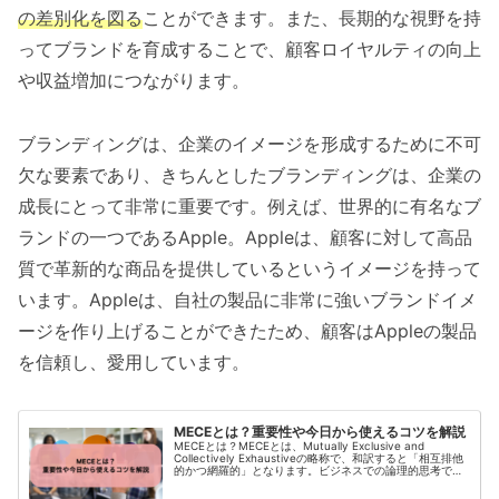
の差別化を図る
ことができます。また、長期的な視野を持
ってブランドを育成することで、顧客ロイヤルティの向上
や収益増加につながります。
ブランディングは、企業のイメージを形成するために不可
欠な要素であり、きちんとしたブランディングは、企業の
成長にとって非常に重要です。例えば、世界的に有名なブ
ランドの一つであるApple。Appleは、顧客に対して高品
質で革新的な商品を提供しているというイメージを持って
います。Appleは、自社の製品に非常に強いブランドイメ
ージを作り上げることができたため、顧客はAppleの製品
を信頼し、愛用しています。
MECEとは？重要性や今日から使えるコツを解説
MECEとは？MECEとは、Mutually Exclusive and
Collectively Exhaustiveの略称で、和訳すると「相互排他
的かつ網羅的」となります。ビジネスでの論理的思考でよ
く使われる手法で、問題を分析...