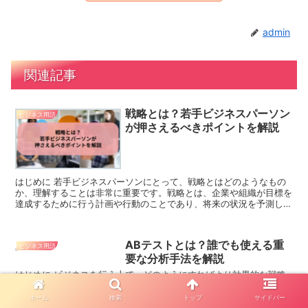
admin
関連記事
戦略とは？若手ビジネスパーソン
ビジネス用語
が押さえるべきポイントを解説
はじめに 若手ビジネスパーソンにとって、戦略とはどのようなもの
か、理解することは非常に重要です。戦略とは、企業や組織が目標を
達成するために行う計画や行動のことであり、将来の状況を予測し、
その状況に適応するためのものです。本記事では、...
ABテストとは？誰でも使える重
ビジネス用語
要な分析手法を解説
はじめに ビジネスを行う上で、どのようにすればより効果的な戦略
を立てることができるかを考えることは重要です。そのためには、正
しいデータを元に意思決定を行うことが必要です。今回は、その中で
ホーム
検索
トップ
サイドバー
も特に重要な分析手法の1つである「ABテスト」...